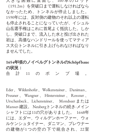
大きな困難に直面し、160本のロッド
（191.2m）を突破口まで運転しなければなら
なかったため、トンネルが停止しました。
1590年には、反対側の建物のそれ以上の運転
も停止されることになっていたが、イシュル
山岳選手権はこれに首尾よく抵抗した。しか
し、突破口まで、流入した水と投げ出された
岩は、高価なハンドリールを使ってマティア
ス大公トンネルに引き上げられなければなり
ませんでした。
1654年頃のノイベルグトンネルのSchöpfbaue
の状況：
合計11のポンプ場。
Eder、Wildenhofer、Wolkenstainer、Daniman、
Preuner、Wangner、Hintersteiner、Rossner、
Urschenbeck、Lichensteiner、
Mondseer
または
Manser-建設。 Neubergトンネルの続き-メイン
シャフトには11の穴がありました。
1648年
には、エダー、ウィルデンホーファー、ウォ
ルケンシュタイナー、ダニマン、プレウナー
の建物が1つの空の下で統合され、22室