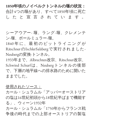
1850年頃のノイベルクトンネルの堰の状況：
合計4つの堰があり、すべて1850年頃に死亡
したと宣言されています。
シーアウアー-
堰、ラング-堰、クレメンテ
ン-堰、ポールミュラー-堰。
1840年に、最初のピットライニングが
RitschnerのIschlerSalzbergで実行されました-
Neubergの変換-トンネル。
1933年まで、Albrechten改宗、Ritschner改宗、
Schwind Schurfは、Neubergトンネルの後部
で、下層の地平線への排水路のために開いた
ままでした。
使用されたソース：
カール・シュラムル「アッパーオーストリア
の塩は16世紀初頭から18世紀半ばまで機能す
る」、ウィーン1932年
カール・シュラムル「1750年からフランス戦
争後の時代までの上部オーストリアの製塩
所」、ウィーン1934年
カール・シュラムル「1818年から1850年の製