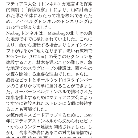
マティアス大公（トンネル）が運営する探索
的掘削（「保護観察」）により、山の計画さ
れた厚さ全体にわたって塩を検出できたた
め、ノイベルグトンネルのトンネリングは
1586年に始まりました。
Neubergトンネルは、Mitterbergの北向きの急
な地形ですでに検討されていました。これに
より、西から運転する場合よりもメインシャ
フトがはるかに短くなります。硬い石灰岩で
300バール（357.6 m）の長さのセクションを
建設すること、材木を運ぶことの難しさ、急
な地形でのスラグヒープの建設は、西からの
探査を開始する重要な理由でした。さらに、
必要なピットとポールウッドはスタインバー
グのこぎりから簡単に届けることができまし
た。オーバーンベルクトンネルで抽出された
塩水を排出するためにマティアス大公によっ
てすでに建設されたストレンに安価に接続す
ることも可能でした。
探鉱作業をスピードアップするために、1589
年にマティアストンネルから沈められたピッ
トからカウンター建設が開始されました。し
かし、含水石灰岩にあるこの対向構造物では