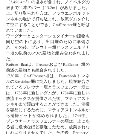
（2,490.4m³）の塩水が含まれ、ノイベルグの
底まで11本のバー（13.2m）がありました。
上。切り取られた穴は、フラウエンホルツト
ンネルの堰炉で打ち込まれ、放流ダムを介し
て空にすることができ、GrafPreuner堰と呼ば
れていました。
ワーグナーとヒンターシュタイナーの建物も
同じ空の下にあり、出口堰のために準備さ
れ、その後、プレウナー堰とラスフェルドナ
ー堰の以前の5つの建物と組み合わされまし
た。
Roßner--Bauは、PreunerおよびRaßfelner--堰の
前述の建物とも統合されました。
1730年、Graf Preuner堰は、Frauenholzトンネ
ルのRassfelner堰に突入しました。現在結合さ
れているプレウナー堰とラスフェルナー堰に
は、1733年に新しいダムが、1734年に新しい
放流ボックスが提供された後、マティアスト
ンネルまで浸出することができました。清掃
を容易にするために、マティアストンネルか
ら清掃ピットが沈められました。 1744年、
プレウナーとラスフェルナーの堰は、上にあ
る岩に危険なほど接近したため、放棄されな
ければなりませんでした。その後、Preunerと