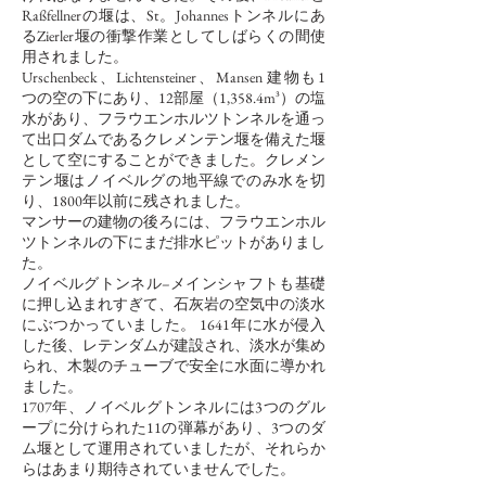
Raßfellnerの堰は、St。Johannesトンネルにあ
るZierler堰の衝撃作業としてしばらくの間使
用されました。
Urschenbeck、Lichtensteiner、Mansen
建物も1
つの空の下にあり、12部屋（1,358.4m³）の塩
水があり、フラウエンホルツトンネルを通っ
て出口ダムであるクレメンテン堰を備えた堰
として空にすることができました。クレメン
テン堰はノイベルグの地平線でのみ水を切
り、1800年以前に残されました。
マンサーの建物の後ろには、フラウエンホル
ツトンネルの下にまだ排水ピットがありまし
た。
ノイベルグトンネル–メインシャフトも基礎
に押し込まれすぎて、石灰岩の空気中の淡水
にぶつかっていました。 1641年に水が侵入
した後、レテンダムが建設され、淡水が集め
られ、木製のチューブで安全に水面に導かれ
ました。
1707年、ノイベルグトンネルには3つのグル
ープに分けられた11の弾幕があり、3つのダ
ム堰として運用されていましたが、それらか
らはあまり期待されていませんでした。