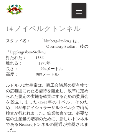
14
ノイベルクトンネル
スタッド名：
「Neuberg-Stollen」は、
Obernberg-Stollen、後の
「Lipplesgraben-Stollen」
打たれた：
1586
離れる：
1879年
長さ：
994メートル
高度：
909メートル
ルドルフ2世皇帝は、商工会議所の所有物で
の広範囲にわたる虐待を阻止し、改革に定め
られた規定の実施を確実にするための委員会
を設立しました-1563年のリベル。そのた
め、1586年にイシュラーザルツベルクで山岳
検査が行われました。鉱業検査では、必要な
塩の生産量の増加のために、新しいトンネル
であるNeubergトンネルの開通が推奨されま
した。