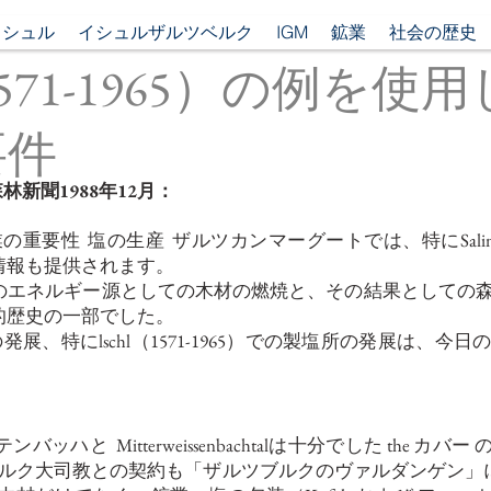
イシュル
イシュルザルツベルク
IGM
鉱業
社会の歴史
chl（1571-1965）の例
要件
の森林新聞1988年12月：
業の重要性
塩の生産
ザルツカンマーグートでは、特にSaline 
情報も提供されます。
エネルギー源としての木材の燃焼と、その結果としての森
的歴史の一部でした。
の発展、特にlschl（1571-1965）での製塩所の発展は、今
テンバッハと
Mitterweissenbachtalは十分でした
the
カバー
ルク大司教との契約も「ザルツブルクのヴァルダンゲン」