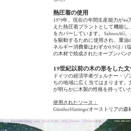
熱圧着の使用
1979年、現在の年間生産能力が
えた熱圧着プラントとして機能し
をカバーしています。 Saline
を駆動するために使用され、重油
ネルギー消費量はわずか0.9 GJ 
の木材で焼成されたオープンパンの
19世紀以前の木の形をした文
ドイツの経済学者ヴェルナー・ゾンバルト
ちの地域に広く当てはまります。
が明らかに木製の性格を持ってい
使用されたソース：
GüntherHattingerオーストリアの