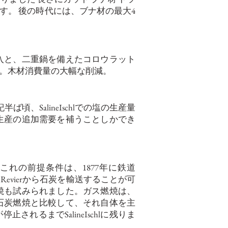
す。
後の時代には、ブナ材の最大4
導入と、二重鍋を備えたコロウラット
た。木材消費量の大幅な削減。
ば頃、SalineIschlでの塩の生産量
塩生産の追加需要を補うことしかでき
た。これの前提条件は、1877年に鉄道
ausruck-Revierから石炭を輸送することが可
焼も試みられました。ガス燃焼は、
石炭燃焼と比較して、それ自体を主
るまでSalineIschlに残りま