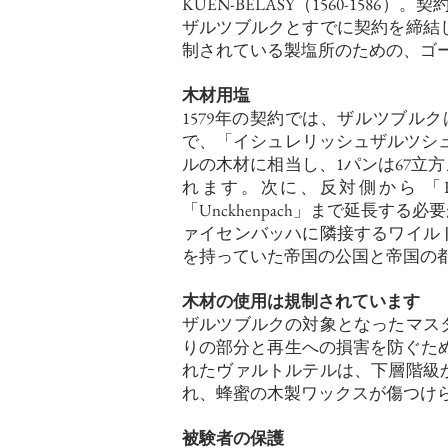
KUEN-BELASY（1560-158
ザルツブルクとすでに契約を締結
制されている製塩所のための、ゴ
木材用塩
1579年の契約では、ザルツブ
で、「イシュレリッシュザルツシ
ルの木材に相当し、1パンは67立
れます。次に、反対側から
「
「Unckhenpach」まで延長
ァイセンバッハに隣接するワイル
を持っていた帝国の公国と帝国の
木材の使用は規制されています
ザルツブルクの対象となったマス
りの部分と再生への損害を防ぐた
れたヴァルトルテルは、下層階級
れ、蜂蜜の木製ワックスが傷つけ
被験者の保護