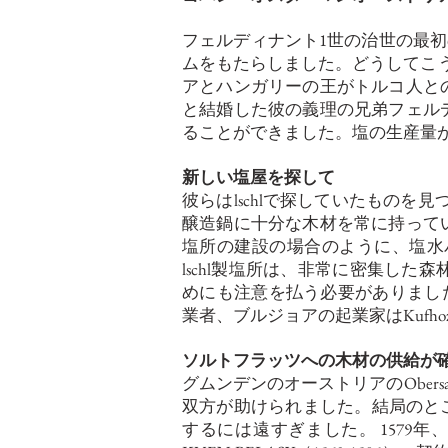
フェルディナント1世の治世の最初
ムをもたらしました。どうしてこう
アとハンガリーの王がトルコ人と
と結婚した彼の義理の兄弟フェル
ることができました。塩の生産量
新しい塩屋を探して
彼らはlschlで探していたものを
醸造鍋に十分な木材を常に持って
塩所の建設の場合のように、塩水パ
lschl製塩所は、非常に密集し
めにも注意を払う必要がありました。 
業者、ブルジョアの起業家はKufhoz
ソルトフラッツへの木材の供給が
グムンデンのオーストリアのObers
双方が助けられました。結局のところ、S
するには遠すぎました。 1579