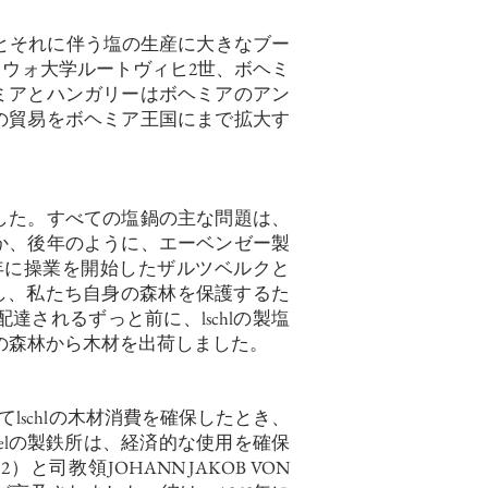
易とそれに伴う塩の生産に大きなブー
ェウォ大学ルートヴィヒ2世、ボヘミ
ミアとハンガリーはボヘミアのアン
の貿易をボヘミア王国にまで拡大す
れました。すべての塩鍋の主な問題は、
か、後年のように、エーベンゼー製
1年に操業を開始したザルツベルクと
視し、私たち自身の森林を保護するた
配達されるずっと前に、lschlの製塩
e修道院の森林から木材を出荷しました。
てlschlの木材消費を確保したとき、
inkelの製鉄所は、経済的な使用を確保
1612）と司教領JOHANN JAKOB VON