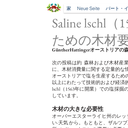
家
Neue Seite
バート・
Saline ls
ための木材
GüntherHattingerオーストリア
次の投稿は約
森林および木材産
に、木材消費量に関する定量的な
オーストリアで塩を生産するための
以上にわたって技術的および経済
lschl（1563年に開業）での塩採掘
しています。
木材の大きな必要性
オーバーエスターライヒ州のレッ
い-天気
から。もともと、ザルツブ