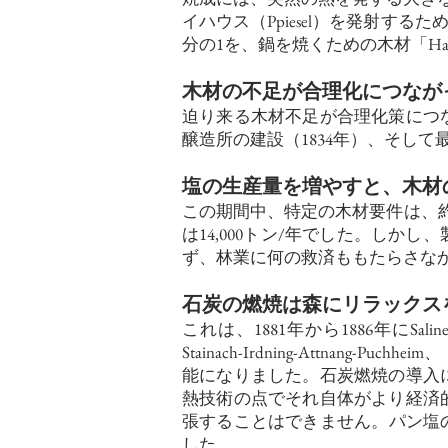
イハウス（Ppiesel）を発射する
分の1を、鍋を焼くための木材「Ha
木材の不足が合理化につなが
迫り来る木材不足が合理化策につな
醸造所の建設（1834年）、そし
塩の生産量を増やすと、木材
この期間中、特定の木材要件は、約3.4 
は14,000トン/年でした。し
ず、林業に何の救済ももたらさな
石炭の燃焼は森にリラックス
これは、1881年から1886年にS
Stainach-Irdning-Attnang-P
能になりました。石炭燃焼の導入
熱技術の点でそれ自体がより経済
張することはできません。パン塩の生
した。