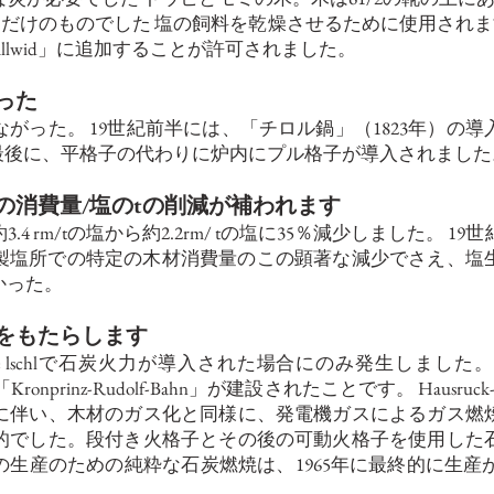
ためだけのものでした
塩の飼料を乾燥させるために使用されま
llwid」に追加することが許可されました。
った
がった。 19世紀前半には、「チロル鍋」（1823年）の
て最後に、平格子の代わりに炉内にプル格子が導入されまし
の消費量/塩のtの削減が補われます
rm/tの塩から約2.2rm/ tの塩に35％減少しました。 19世紀半
かし、製塩所での特定の木材消費量のこの顕著な減少でさえ、
かった。
をもたらします
aline lschlで石炭火力が導入された場合にのみ発生しまし
uchheim、「Kronprinz-Rudolf-Bahn」が建設されたことです。 H
に伴い、木材のガス化と同様に、発電機ガスによるガス燃
的でした。段付き火格子とその後の可動火格子を使用した
産のための純粋な石炭燃焼は、1965年に最終的に生産が停止され