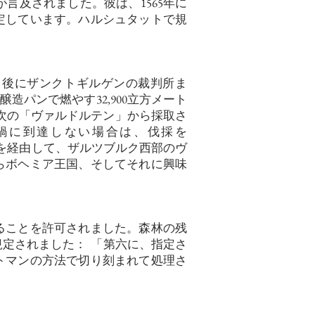
76）が言及されました。彼は、1565年に
定しています。ハルシュタットで規
、後にザンクトギルゲンの裁判所ま
、醸造パンで燃やす32,900立方メート
、次の「ヴァルドルテン」から採取さ
700の鍋に到達しない場合は、伐採を
ゲルを経由して、ザルツブルク西部のヴ
らボヘミア王国、そしてそれに興味
ることを許可されました。森林の残
規定されました：
「第六に、指定さ
トマンの方法で切り刻まれて処理さ