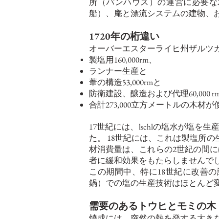
所（パンハウス）の運営に必要な木
船）、庵と漂流システムの建物、
1720年の桁違い
オーバーエスターライヒ州ザルツカンマーグー
製塩用160,000rm、
ランナー生産と
葦の構造53,000rmと
防衛建設、醸造および代理60,000 r
合計273,000立方メートルの木材
17世紀には、lschlの塩水が塩を生産
た。 18世紀には、これは製塩所
材消費量は、これらの2世紀の間に
者に緩和効果をもたらしませんで
この期間中、特に18世紀に改善
鍋）での塩の生産技術はほとんど
需要のあるトウヒとモミの木
焼成には、突然の熱を発する大き