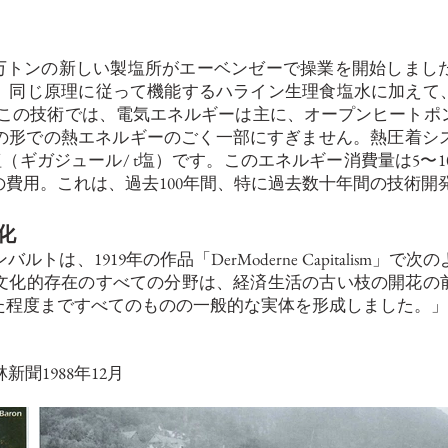
44万トンの新しい製塩所がエーベンゼーで操業を開始しま
、同じ原理に従って機能するハライン生理食塩水に加えて、
nAG。この技術では、電気エネルギーは主に、オープンヒー
の形での熱エネルギーのごく一部にすぎません。熱圧着シ
/ 1塩（ギガジュール/ t塩）です。このエネルギー消費量は5〜
費用。これは、過去100年間、特に過去数十年間の技術開
化
は、1919年の作品「DerModerne Capitalism
文化的存在のすべての分野は、経済生活の古い枝の開花の前
た程度まですべてのものの一般的な実体を形成しました。」
森林新聞1988年12月