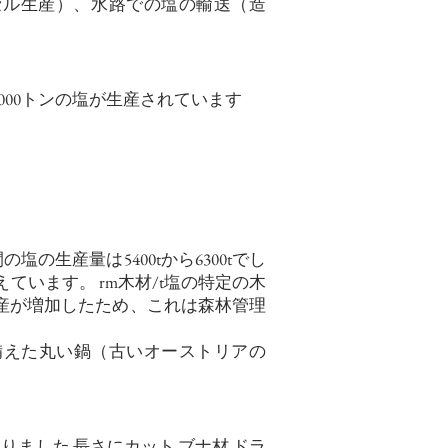
セル生産）、水路での塩の輸送（造
約30,000トンの塩が生産されています
の塩の生産量は5400tから6300tでし
を超えています。 rm木材/t塩の特定の木
生産が増加したため、これは森林管理
備えた丸い鍋（古いオーストリアの
ありました
長さにカット
ブナ材
ドラ