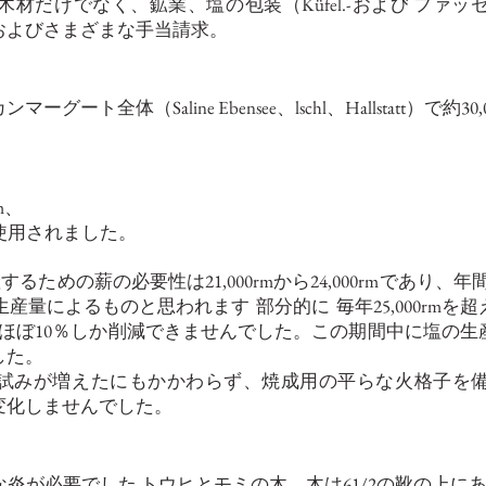
材だけでなく、鉱業、塩の包装（Küfel.-および
ファッ
およびさまざまな手当請求。
ト全体（Saline Ebensee、lschl、Hallstatt）で
m、
が使用されました。
するための薪の必要性は21,000rmから24,000rmであり、年間
の生産量によるものと思われます
部分的に
毎年25,000rm
ほぼ10％しか削減できませんでした。この期間中に塩の
した。
の試みが増えたにもかかわらず、焼成用の平らな火格子を
変化しませんでした。
な炎が必要でした
トウヒとモミの木。木は61/2の靴の上に