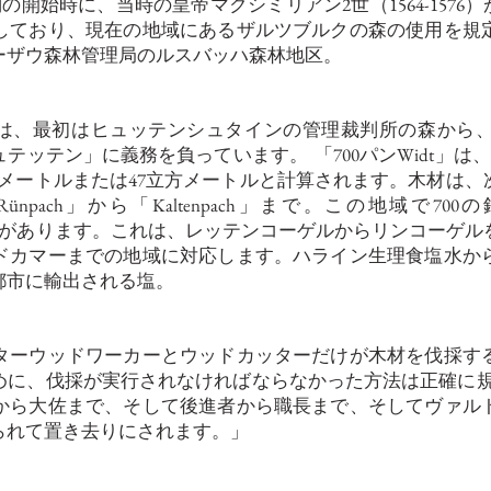
6）。契約の開始時に、当時の皇帝マクシミリアン2世（1564-15
しており、現在の地域にあるザルツブルクの森の使用を規
ーザウ森林管理局のルスバッハ森林地区。
ルクは、最初はヒュッテンシュタインの管理裁判所の森から
ュテッテン」に義務を負っています。
「700パンWidt」は
方メートルまたは47立方メートルと計算されます。木材は
Rünpach」から「Kaltenpach」まで。この地域で
する必要があります。これは、レッテンコーゲルからリンコー
ドカマーまでの地域に対応します。ハライン生理食塩水か
都市に輸出される塩。
ターウッドワーカーとウッドカッターだけが木材を伐採す
めに、伐採が実行されなければならなかった方法は正確に
から大佐まで、そして後進者から職長まで、そしてヴァル
られて置き去りにされます。」