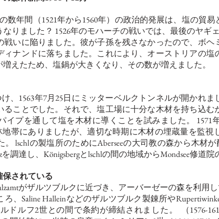
の数年間（1521年から1560年）の政治的発展は、塩の貿
なりました？ 1526年のモハーチの戦いでは、最後のヤギ
の戦いに陥りました。彼が子孫を残さなかったので、ボヘ
ディナンドに落ちました。これにより、オーストリアの塩
が増えたため、塩鍋が大きくなり、その数が増えました。
見つけ、1563年7月25日にミッターベルクトンネルが開か
いることでした。それで、塩工場に十分な木材を持ち込む
イプを通して塩を木材に導くことを試みました。 157
た森林地帯にありましたが、適切な時期に木材の埋蔵量を監
lschlの製塩所のためにAberseeの大司教の森から木材が
を調達し、Königsbergとlschlの間の地域からMondse
確保されている
alzamtがザルツブルクに近づき、アーバーゼーの森を利用し
aline Halleinなどのザルツブルク製錬所やRupertiw
年、ルドルフ2世との間で条約が締結されました。
（1576-