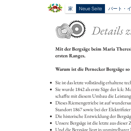
家
Neue Seite
バート・
Details 
Mit der Bergsäge beim Maria Theres
ersten Ranges.
Warum ist die Pernecker Bergsäge so
Sie ist das letzte vollständig erhaltene t
Sie wurde 1842 als erste Säge der k:k: 
schaffte mit diesem Umbau die Leistung
Dieses Riemengetriebe ist auf wundersam
Standort 1867 sowie bei der Elektrifizi
Die historische Entwicklung der Bergsäg
Unsere Bergsäge ist die letzte aus diese
Und die Bergsäge liegt in unmittelbarer