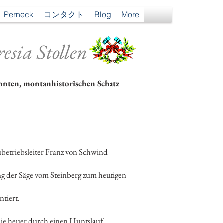
Perneck
コンタクト
Blog
More
esia Stollen
nnten, montanhistorischen Schatz
ubetriebsleiter Franz von Schwind
ung der Säge vom Steinberg zum heutigen
ntiert.
.
 die heuer durch einen Huntslauf