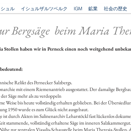
イシュル
イシュルザルツベルク
IGM
鉱業
社会の歴史
zur Bergsäge beim Maria Ther
ia Stollen haben wir in Perneck einen noch weitgehend unbeka
 bedeutend:
echnische Relikt des Pernecker Salzbergs.
Monarchie mit einem Riemenantrieb ausgestattet. Der damalige Bergba
 der Säge mehr als zu verdoppeln
e Weise bis heute vollständig erhalten geblieben. Bei der Übersiedl
erung 1950 wurde es zum Glück nicht ausgebaut.
e ist durch Akten im Salinenarchiv Leharstöckl fast lückenlos dokume
r Zeit stammende, vollständig erhaltene Säge im inneren Salzkammergut
 Nähe zur zentralen Viasalis-Schaustelle beim Maria Theresia-Stollen,