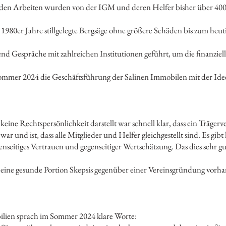
den Arbeiten wurden von der IGM und deren Helfer bisher über 40
 1980er Jahre stillgelegte Bergsäge ohne größere Schäden bis zum heu
nd Gespräche mit zahlreichen Institutionen geführt, um die finanziell
 Sommer 2024 die Geschäftsführung der Salinen Immobilen mit der Idee
keine Rechtspersönlichkeit darstellt war schnell klar, dass ein Träge
r und ist, dass alle Mitglieder und Helfer gleichgestellt sind. Es gi
enseitiges Vertrauen und gegenseitiger Wertschätzung. Das dies sehr gut
 eine gesunde Portion Skepsis gegenüber einer Vereinsgründung vorh
lien sprach im Sommer 2024 klare Worte: