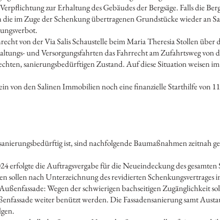
 Verpflichtung zur Erhaltung des Gebäudes der Bergsäge. Falls die Be
en die im Zuge der Schenkung übertragenen Grundstücke wieder an S
rungsverbot.
ht von der Via Salis Schaustelle beim Maria Theresia Stollen über d
tungs- und Versorgungsfahrten das Fahrrecht am Zufahrtsweg von d
lechten, sanierungsbedürftigen Zustand. Auf diese Situation weisen im 
n von den Salinen Immobilien noch eine finanzielle Starthilfe von 11.
sanierungsbedürftig ist, sind nachfolgende Baumaßnahmen zeitnah ge
4 erfolgte die Auftragsvergabe für die Neueindeckung des gesamten 
n sollen nach Unterzeichnung des revidierten Schenkungsvertrages i
Außenfassade: Wegen der schwierigen bachseitigen Zugänglichkeit sol
enfassade weiter benützt werden. Die Fassadensanierung samt Austau
lgen.