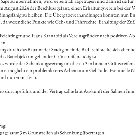
e Säge zu übernehmen, wird sie zeitnah abgetragen und dann ist sie fü
 August 2024 der Beschluss gefasst, einen Erhaltungsverein bei der
lungsfähig zu bleiben. Die Übergabeverhandlungen konnten nun End
e, da wesentliche Punkte wie Geh- und Fahrrechte, Erhaltung der Zufah
ichtinger und Hans Kranabitl als Vereinsgründer nach positiven Ab
nen.
g durch das Bauamt der Stadtgemeinde Bad Ischl stellte sich aber he
das Bauobjekt umgebender Grünstreifen, nötig ist.
s wurde der Schenkungsvertrag um diesen 3 m breiten Grünstreifen 
n ermöglicht ein problemloseres Arbeiten am Gebäude. Eventuelle N
ind nun vom Tisch.
 durchgeführt und der Vertrag sollte laut Auskunft der Salinen Immo
rag:
säge samt 3 m Grünstreifen als Schenkung übertragen.