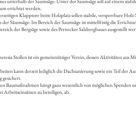
mes unterhalb der Saumsäge: Unter der Saumsäge soll auf einem stab
aum errichtet werden.
rzeitigen Klapptore beim Holzplatz sollen stabile, versperrbare Holz
der Säumsäge: Im Bereich der Saumsäge ist mittelfristig die Erricht
ereich der Bergsäge sowie des Pernecker Salzbergbaues ausgestellt we
resia Stollen ist ein gemeinnütziger Verein, dessen Aktivitäten aus 
iten kann derzeit lediglich die Dachsanierung sowie ein Teil der Au
g gesichert.
ten Baumaßnahmen hängt ganz wesentlich von möglichen Spenden un
ei Arbeitseinsätzen zu beteiligen, ab.