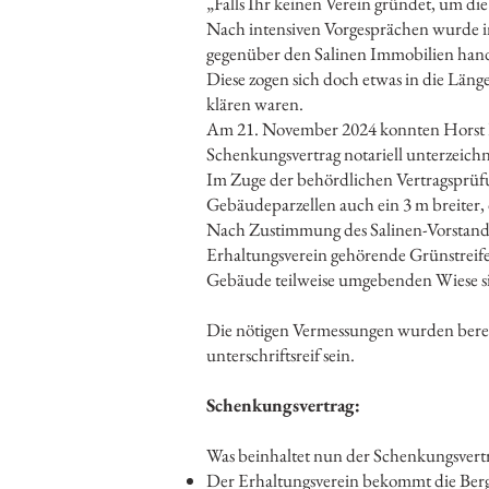
„Falls Ihr keinen Verein gründet, um di
Nach intensiven Vorgesprächen wurde im
gegenüber den Salinen Immobilien hand
Diese zogen sich doch etwas in die Läng
klären waren.
Am 21. November 2024 konnten Horst Fe
Schenkungsvertrag notariell unterzeich
Im Zuge der behördlichen Vertragsprüfun
Gebäudeparzellen auch ein 3 m breiter, 
Nach Zustimmung des Salinen-Vorstande
Erhaltungsverein gehörende Grünstreife
Gebäude teilweise umgebenden Wiese s
Die nötigen Vermessungen wurden bereits
unterschriftsreif sein.
Schenkungsvertrag:
Was beinhaltet nun der Schenkungsvert
Der Erhaltungsverein bekommt die Berg