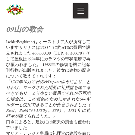
09山の教会
IschlerBergkircheはオーストリア人が所有して
いますサリナスは1985年に約ATSの費用で設
立されました
600,000.00（EUR
43,603.70）そ
して屋根は1994年にカラマツの帯状疱疹で再
び覆われました。 1985年の修復を機に記念
刊行物が出版されました。彼女は建物の歴史
について教えてくれます：
「1747年10月23日のkkDeputat命令により、と
りわけ、マークされた場所に礼拝堂を建てる
べきであり、より少ない費用でそれが不可能
な場合は、この目的のために示された500ギ
ルダーも使用できることが合意されました（
Resol。Book1745-1750;p。339）、1751年に礼
拝堂が建てられました。」
口承によると、建設には鉱夫の罰金も使われ
ていました。
マリア・テレジア皇后は礼拝堂の建設を命じ