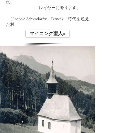
れ、
レイヤーに降ります。
（Leopold Schiendorfer、Perneck
時代を超え
た村
マイニング聖人»