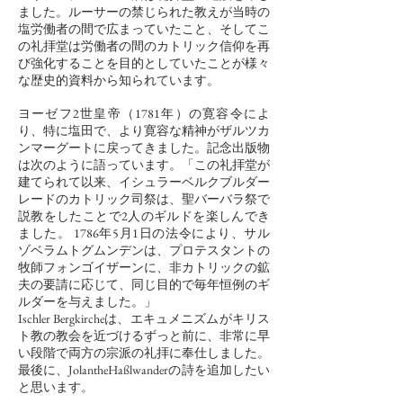
ました。ルーサーの禁じられた教えが当時の
塩労働者の間で広まっていたこと、そしてこ
の礼拝堂は労働者の間のカトリック信仰を再
び強化することを目的としていたことが様々
な歴史的資料から知られています。
ヨーゼフ2世皇帝（1781年）の寛容令によ
り、特に塩田で、より寛容な精神がザルツカ
ンマーグートに戻ってきました。記念出版物
は次のように語っています。「この礼拝堂が
建てられて以来、イシュラーベルクブルダー
レードのカトリック司祭は、聖バーバラ祭で
説教をしたことで2人のギルドを楽しんでき
ました。 1786年5月1日の法令により、サル
ゾベラムトグムンデンは、プロテスタントの
牧師フォンゴイザーンに、非カトリックの鉱
夫の要請に応じて、同じ目的で毎年恒例のギ
ルダーを与えました。」
Ischler Bergkircheは、エキュメニズムがキリス
ト教の教会を近づけるずっと前に、非常に早
い段階で両方の宗派の礼拝に奉仕しました。
最後に、JolantheHaßlwanderの詩を追加したい
と思います。