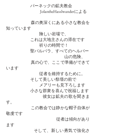
パーネックの鉱夫教会
JolantheHasslwanderによる
森の奥深くにある小さな教会を
知っています
険しい岩場で、
これは大地主さんの滞在です
祈りの時間で！
聖バルバラ、すべてのヘルパー
山の危険、
真の心で、ここで準備ができて
います
従者を維持するために。
そして美しい祭壇の前で
メアリーも見下ろします
小さな群衆を喜んで祝福します
彼女は鉱夫の歌を聞きま
す。
この教会では静かな帽子自体が
敬虔です
従者は傾向があり
ます
そして、新しい勇気で強化さ