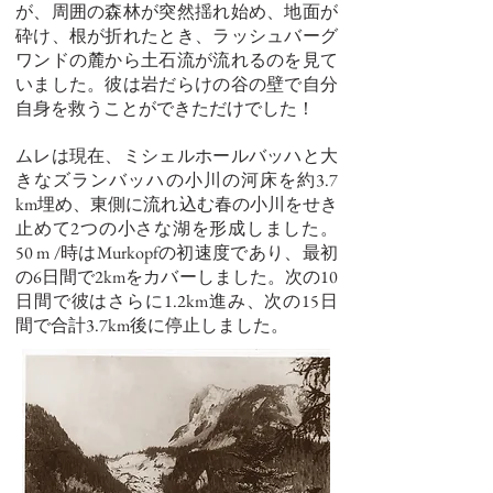
が、周囲の森林が突然揺れ始め、地面が
砕け、根が折れたとき、ラッシュバーグ
ワンドの麓から土石流が流れるのを見て
いました。彼は岩だらけの谷の壁で自分
自身を救うことができただけでした！
ムレは現在、ミシェルホールバッハと大
きなズランバッハの小川の河床を約3.7
km埋め、東側に流れ込む春の小川をせき
止めて2つの小さな湖を形成しました。
50 m /時はMurkopfの初速度であり、最初
の6日間で2kmをカバーしました。次の10
日間で彼はさらに1.2km進み、次の15日
間で合計3.7km後に停止しました。