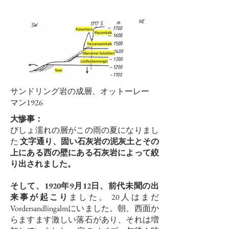
サンドリング岩の成層、オットーレー
マン1926
大惨事：
びしょ濡れの層がこの雨の夏になりまし
た
文字通り、固い石灰岩の泥灰土とその
上にある西の壁にある石灰岩によって絞
り出されました。
そして、1920年9月12日、前代未聞の出
来事が起こり
ました。 20人はまだ
Vordersandlingalmにいました。朝、西面か
らますます激しい落石があり、それは増