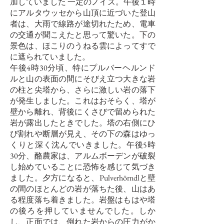
加していました
一定のノイズ。午後１時
にアルタウッセから山頂に近づいた登山
者は、大雨で線路が途切れたため、電車
の交通が聞こえたと思って驚いた。下の
景色は、ほこりのうねる雲によってすで
に遮られていました。
午後4時30分頃、特にプルバーヘルンド
ルと山の表面の間にそびえ立つ大きな岩
の柱と尖塔から、さらに激しい岩の落下
が発生しました。これはおそらく、塔が
壁から離れ、背後にくさびで留められた
岩が露出したときでした。塔の右側にひ
び割れや断層が見え、その下の森はゆっ
くりと深く沈んでいきました。午後5時
30分、酪農家は、アルムボーデンが破裂
し始めていることに恐怖を感じて気づき
ました。夕方になると、Pulverhörndlと壁
の間のほとんどの岩が落ちた後、山はあ
る程度落ち着きました。岩盤はもはや塔
の後ろを押していませんでした。しか
し、正面では、倒れた岩からの圧力がか