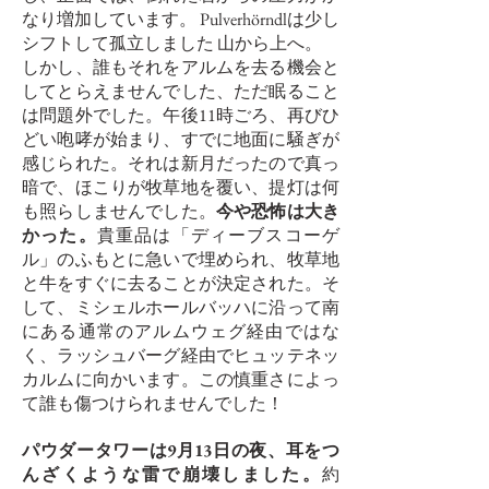
なり増加しています。 Pulverhörndlは少し
シフトして孤立しました
山から上へ。
しかし、誰もそれをアルムを去る機会と
してとらえませんでした、ただ眠ること
は問題外でした。午後11時ごろ、再びひ
どい咆哮が始まり、すでに地面に騒ぎが
感じられた。それは新月だったので真っ
暗で、ほこりが牧草地を覆い、提灯は何
も照らしませんでした。
今や恐怖は大き
かった。
貴重品は「ディーブスコーゲ
ル」のふもとに急いで埋められ、牧草地
と牛をすぐに去ることが決定された。そ
して、ミシェルホールバッハに沿って南
にある通常のアルムウェグ経由ではな
く、ラッシュバーグ経由でヒュッテネッ
カルムに向かいます。この慎重さによっ
て誰も傷つけられませんでした！
パウダータワーは9月13日の夜、耳をつ
んざくような雷で崩壊しました。
約