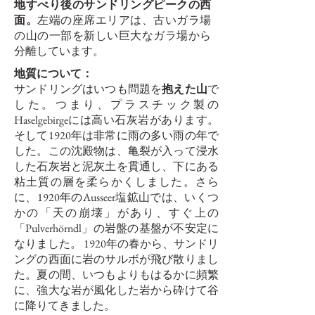
地すべり後のサンドリングピークの西
面。
左端の座席エリアは、古いガラ場
の山の一部を新しい巨大なガラ場から
分離しています。
地質について：
サンドリングはいつも問題を
抱えた山
で
した。つまり、プラスチック製の
Haselgebirgeには高い石灰岩があります。
そして1920年は非常に雨の多い雨の年で
した。この沈殿物は、亀裂が入って浸水
した石灰岩と泥灰土を貫通し、下にある
粘土質の層を柔らかくしました。さら
に、1920年のAusseer塩鉱山では、いくつ
かの「天の崩壊」があり、すぐ上の
「Pulverhörndl」の岩盤の基盤が不安定に
なりました。 1920年の春から、サンドリ
ングの西面に岩のサルボが飛び散りまし
た。夏の間、いつもよりもはるかに頻繁
に、強大な岩が風化した岩から砕けて谷
に降りてきました。